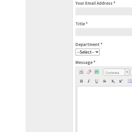
Your Email Address
*
Title
*
Department
*
Message
*
Czcionka