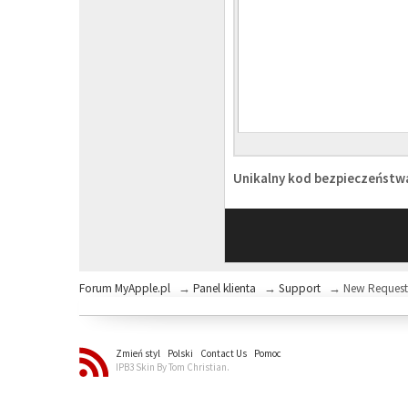
Unikalny kod bezpieczeńst
Forum MyApple.pl
→
Panel klienta
→
Support
→
New Reques
Zmień styl
Polski
Contact Us
Pomoc
IPB3 Skin By Tom Christian.