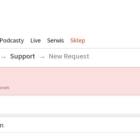
Podcasty
Live
Serwis
Sklep
→
Support
→
New Request
orum.
on