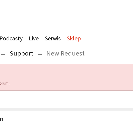
Podcasty
Live
Serwis
Sklep
→
Support
→
New Request
orum.
on