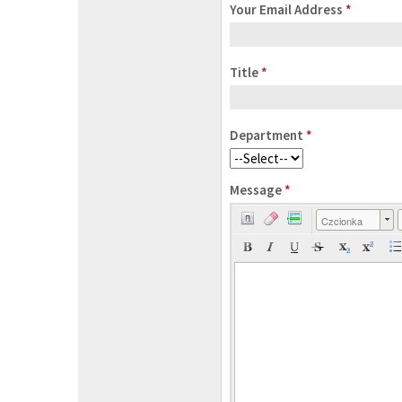
Your Email Address
*
Title
*
Department
*
Message
*
Czcionka