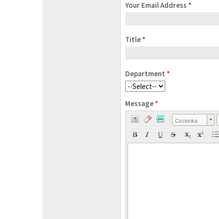
Your Email Address
*
Title
*
Department
*
Message
*
Czcionka