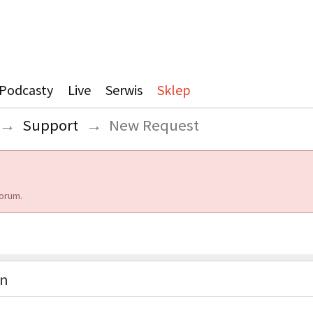
Podcasty
Live
Serwis
Sklep
→
Support
→
New Request
orum.
on