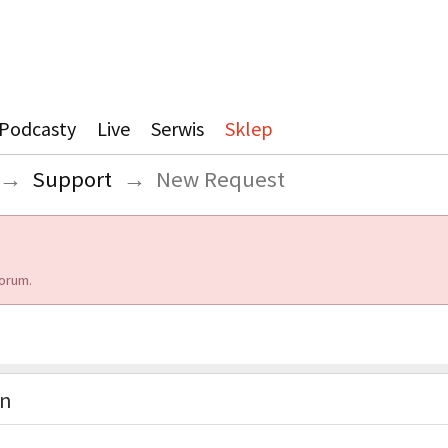
Podcasty
Live
Serwis
Sklep
→
Support
→
New Request
orum.
on