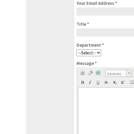
Your Email Address
*
Title
*
Department
*
Message
*
Czcionka