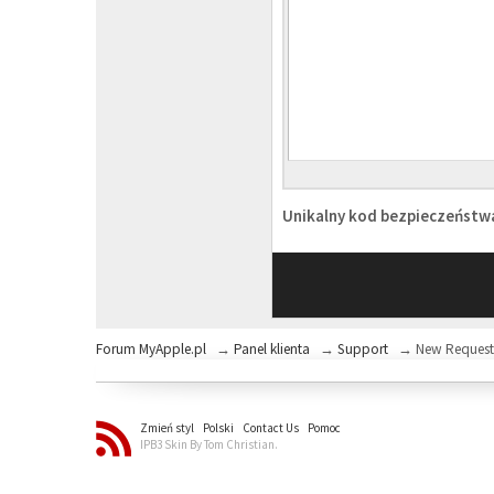
Unikalny kod bezpieczeńst
Forum MyApple.pl
→
Panel klienta
→
Support
→
New Reques
Zmień styl
Polski
Contact Us
Pomoc
IPB3 Skin By Tom Christian.