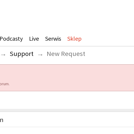
Podcasty
Live
Serwis
Sklep
→
Support
→
New Request
orum.
on