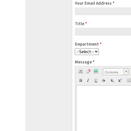
Your Email Address
*
Title
*
Department
*
Message
*
Czcionka