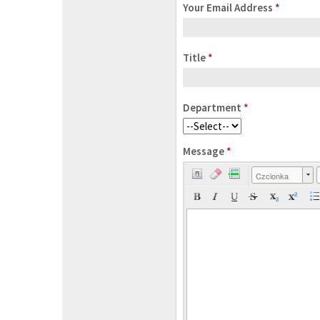
Your Email Address
*
Title
*
Department
*
Message
*
Czcionka