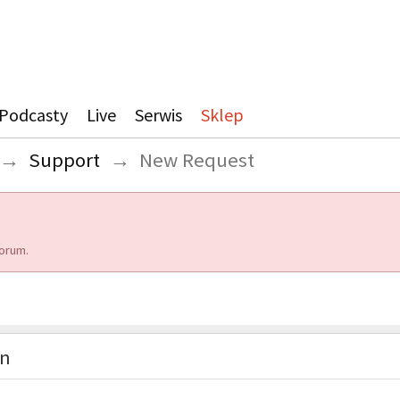
Podcasty
Live
Serwis
Sklep
→
Support
→
New Request
orum.
on