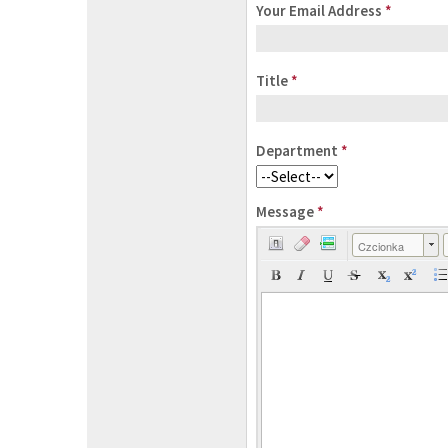
Your Email Address
*
Title
*
Department
*
Message
*
Czcionka