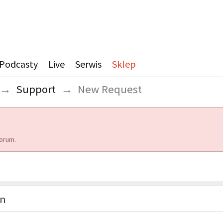
Podcasty
Live
Serwis
Sklep
→
Support
→
New Request
orum.
on