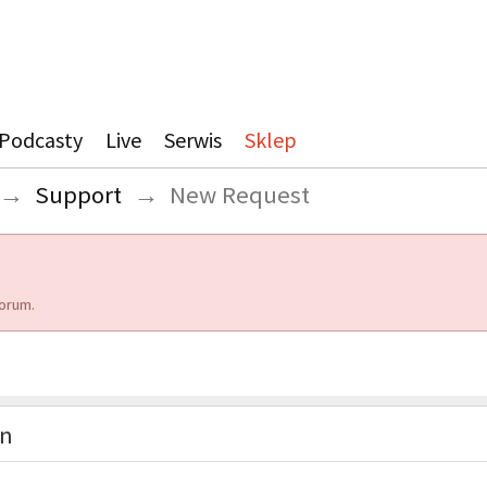
Podcasty
Live
Serwis
Sklep
→
Support
→
New Request
orum.
on