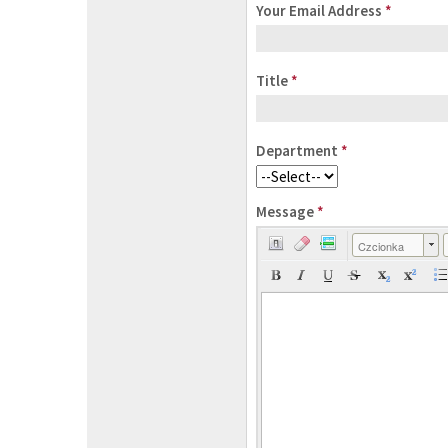
Your Email Address
*
Title
*
Department
*
Message
*
Czcionka