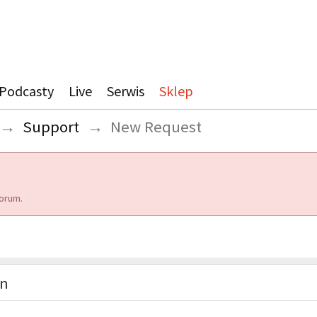
Podcasty
Live
Serwis
Sklep
→
Support
→
New Request
orum.
on