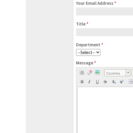
Your Email Address
*
Title
*
Department
*
Message
*
Czcionka