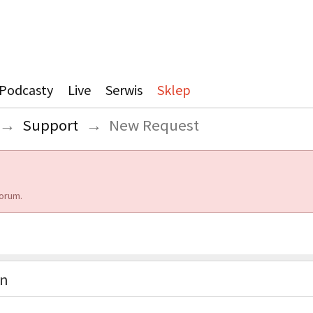
Podcasty
Live
Serwis
Sklep
→
Support
→
New Request
orum.
on