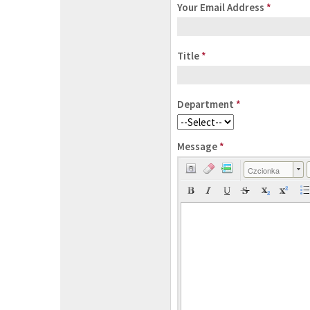
Your Email Address
*
Title
*
Department
*
Message
*
Czcionka