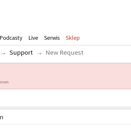
Podcasty
Live
Serwis
Sklep
→
Support
→
New Request
orum.
on