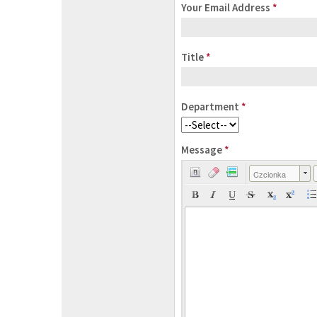
Your Email Address
*
Title
*
Department
*
Message
*
Czcionka