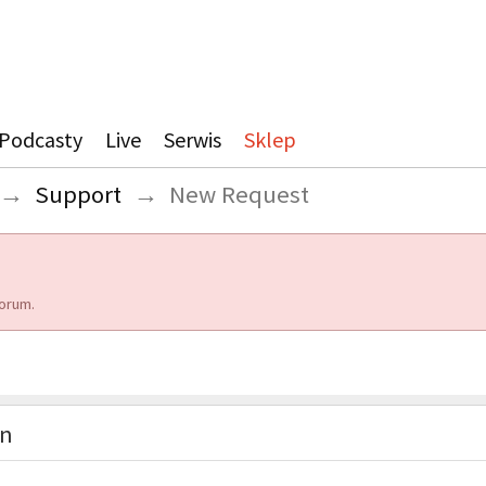
Podcasty
Live
Serwis
Sklep
→
Support
→
New Request
orum.
on