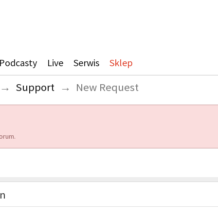
Podcasty
Live
Serwis
Sklep
→
Support
→
New Request
orum.
on