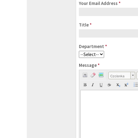
Your Email Address
*
Title
*
Department
*
Message
*
Czcionka