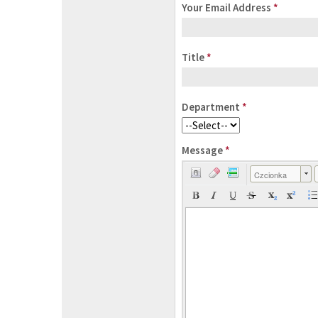
Your Email Address
*
Title
*
Department
*
Message
*
Czcionka