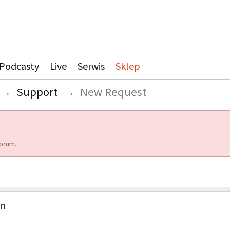
Podcasty
Live
Serwis
Sklep
→
Support
→
New Request
orum.
on