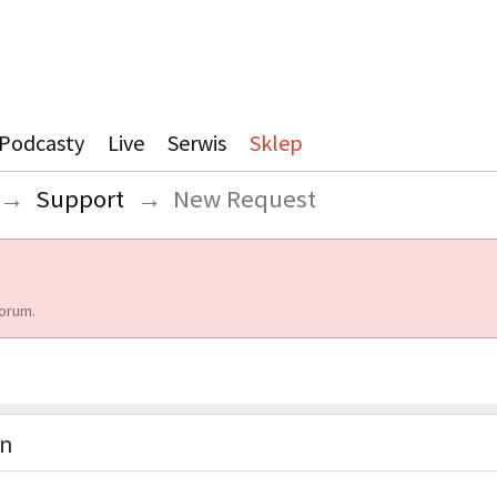
Podcasty
Live
Serwis
Sklep
→
Support
→
New Request
orum.
on