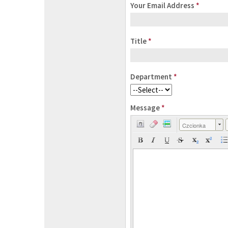
Your Email Address
*
Title
*
Department
*
Message
*
Czcionka