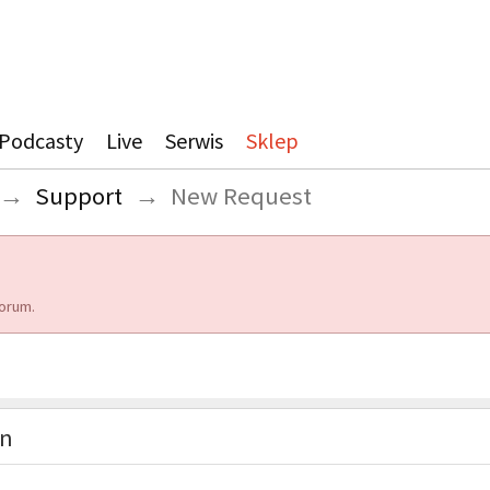
Podcasty
Live
Serwis
Sklep
→
Support
→
New Request
orum.
on