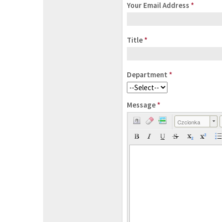
Your Email Address
*
Title
*
Department
*
Message
*
Czcionka