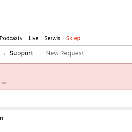
Podcasty
Live
Serwis
Sklep
→
Support
→
New Request
orum.
on