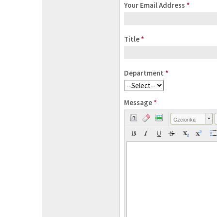
Your Email Address
*
Title
*
Department
*
Message
*
Czcionka