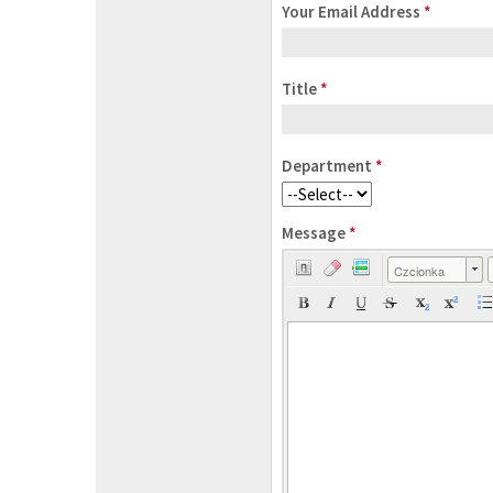
Your Email Address
*
Title
*
Department
*
Message
*
Czcionka