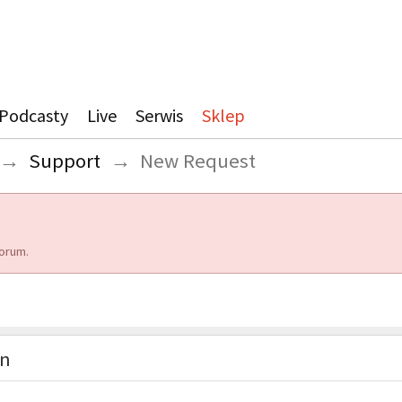
Podcasty
Live
Serwis
Sklep
→
Support
→
New Request
orum.
on