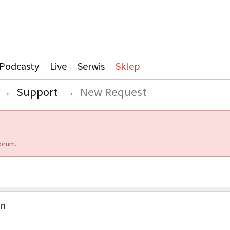
Podcasty
Live
Serwis
Sklep
→
Support
→
New Request
orum.
on