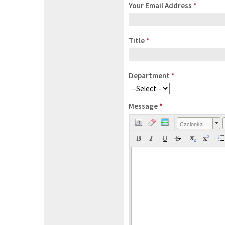
Your Email Address
*
Title
*
Department
*
Message
*
Czcionka