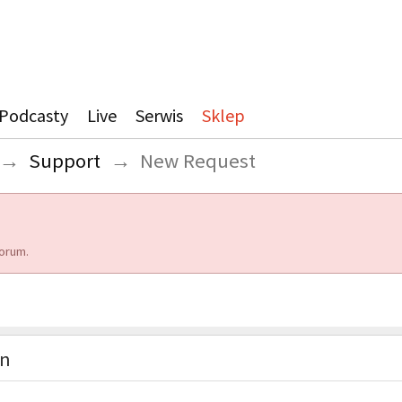
Podcasty
Live
Serwis
Sklep
→
Support
→
New Request
orum.
on