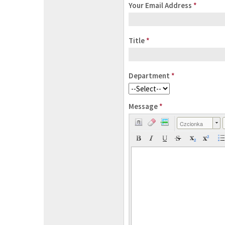
Your Email Address
*
Title
*
Department
*
Message
*
Czcionka