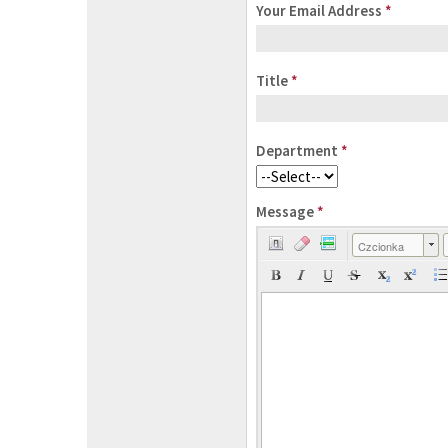
Your Email Address
*
Title
*
Department
*
Message
*
Czcionka