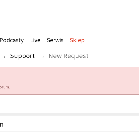
Podcasty
Live
Serwis
Sklep
→
Support
→
New Request
orum.
on