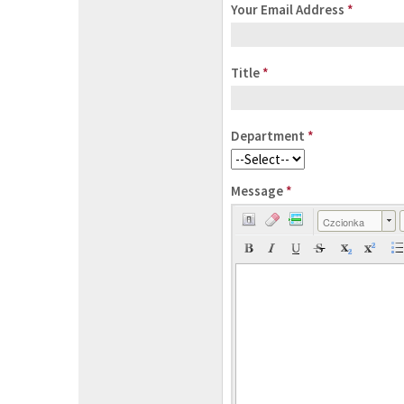
Your Email Address
*
Title
*
Department
*
Message
*
Czcionka