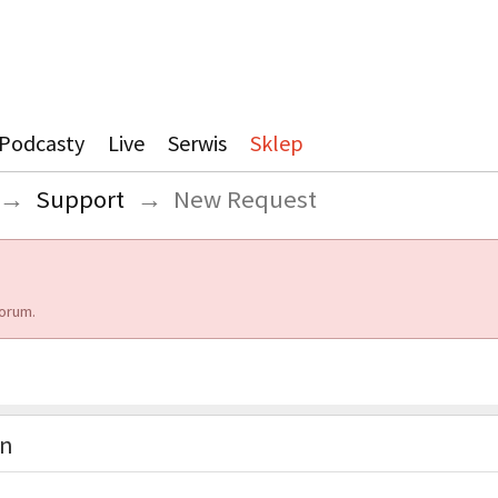
Podcasty
Live
Serwis
Sklep
→
Support
→
New Request
orum.
on