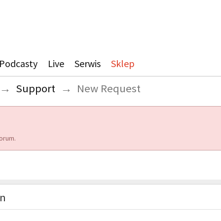
Podcasty
Live
Serwis
Sklep
→
Support
→
New Request
orum.
on