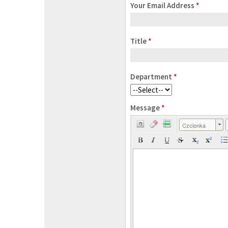
Your Email Address
*
Title
*
Department
*
Message
*
Czcionka