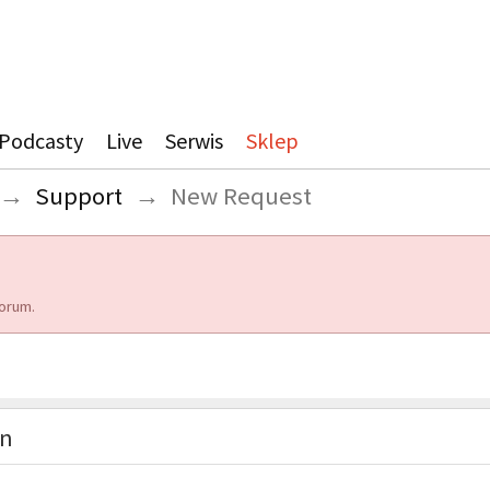
Podcasty
Live
Serwis
Sklep
→
Support
→
New Request
orum.
on