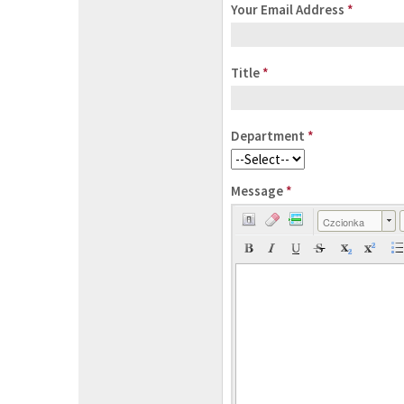
Your Email Address
*
Title
*
Department
*
Message
*
Czcionka