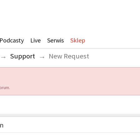
Podcasty
Live
Serwis
Sklep
→
Support
→
New Request
orum.
on