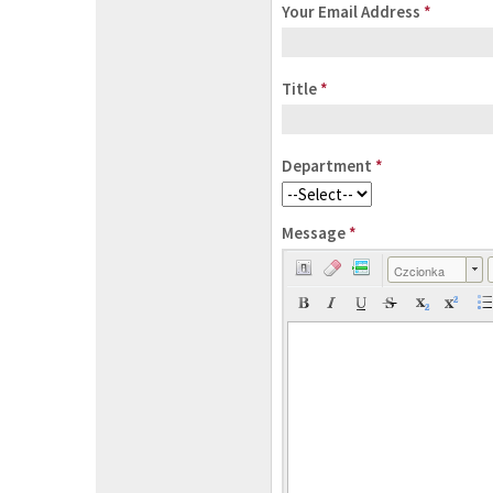
Your Email Address
*
Title
*
Department
*
Message
*
Czcionka