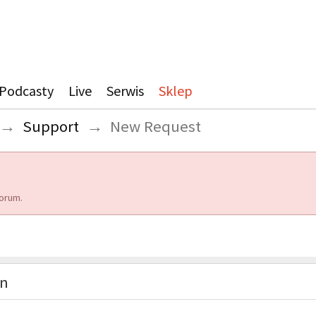
Podcasty
Live
Serwis
Sklep
→
Support
→
New Request
orum.
on