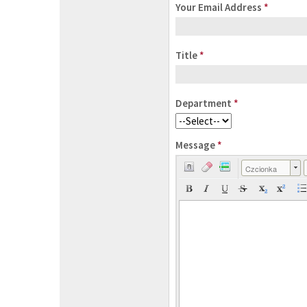
Your Email Address
*
Title
*
Department
*
Message
*
Czcionka