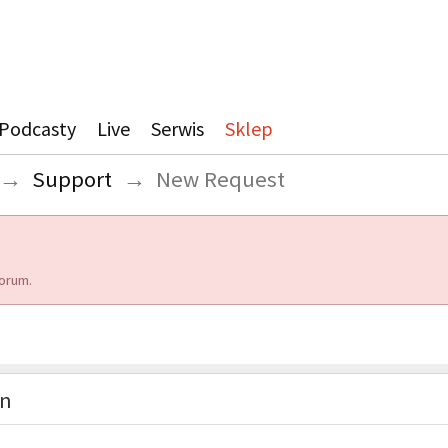
Podcasty
Live
Serwis
Sklep
→
Support
→
New Request
orum.
on