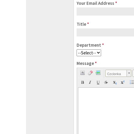
Your Email Address
*
Title
*
Department
*
Message
*
Czcionka