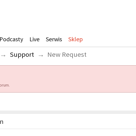
Podcasty
Live
Serwis
Sklep
→
Support
→
New Request
orum.
on