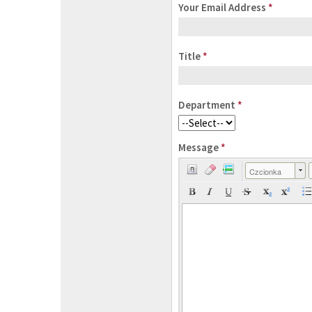
Your Email Address
*
Title
*
Department
*
Message
*
Czcionka