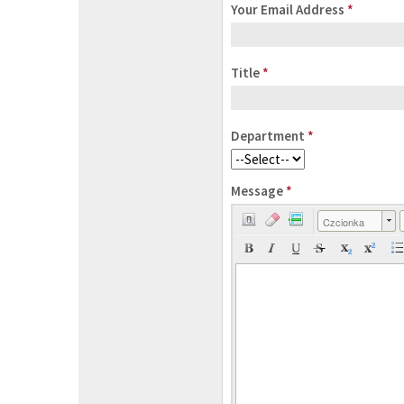
Your Email Address
*
Title
*
Department
*
Message
*
Czcionka