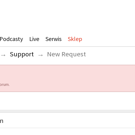
Podcasty
Live
Serwis
Sklep
→
Support
→
New Request
orum.
on