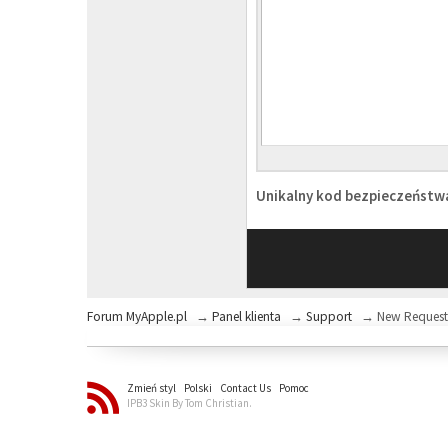
Unikalny kod bezpieczeńst
Forum MyApple.pl
→
Panel klienta
→
Support
→
New Reques
Zmień styl
Polski
Contact Us
Pomoc
IPB3 Skin By Tom Christian.