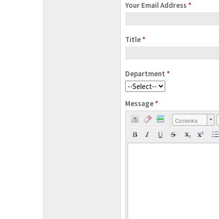
Your Email Address
*
Title
*
Department
*
Message
*
Czcionka