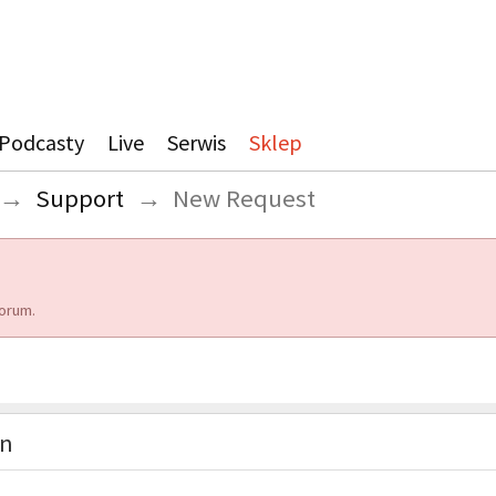
Podcasty
Live
Serwis
Sklep
→
Support
→
New Request
orum.
on