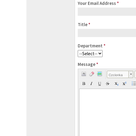
Your Email Address
*
Title
*
Department
*
Message
*
Czcionka