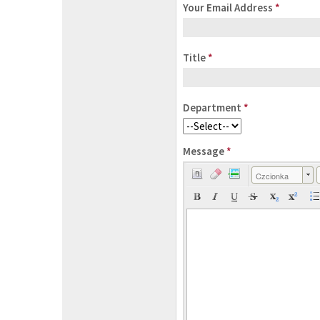
Your Email Address
*
Title
*
Department
*
Message
*
Czcionka