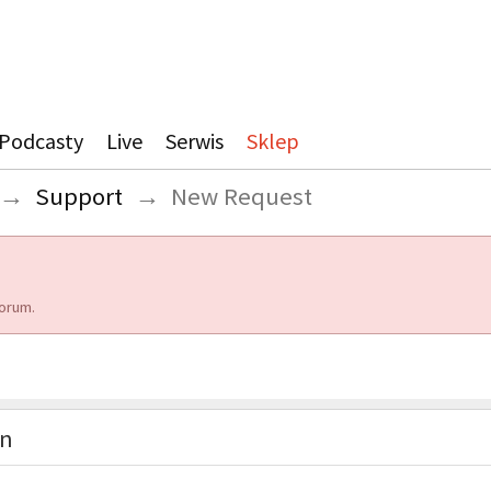
Podcasty
Live
Serwis
Sklep
→
Support
→
New Request
orum.
on