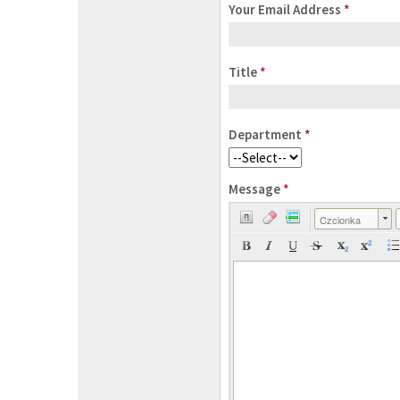
Your Email Address
*
Title
*
Department
*
Message
*
Czcionka