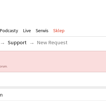
Podcasty
Live
Serwis
Sklep
→
Support
→
New Request
orum.
on