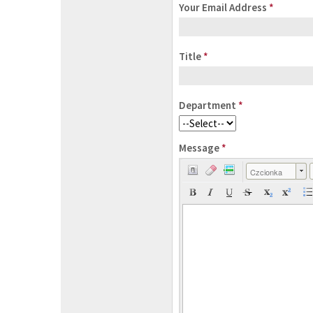
Your Email Address
*
Title
*
Department
*
Message
*
Czcionka