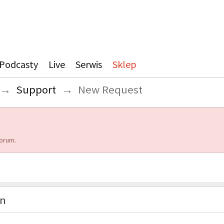
Podcasty
Live
Serwis
Sklep
→
Support
→
New Request
orum.
on