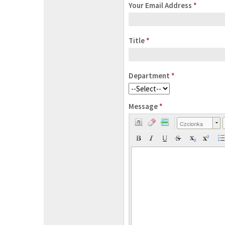
Your Email Address
*
Title
*
Department
*
Message
*
Czcionka