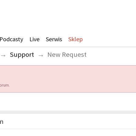
Podcasty
Live
Serwis
Sklep
→
Support
→
New Request
orum.
on