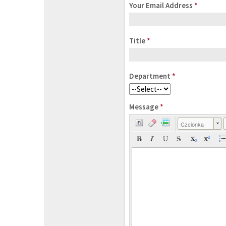
Your Email Address
*
Title
*
Department
*
Message
*
Czcionka