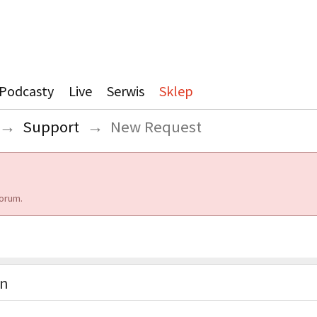
Podcasty
Live
Serwis
Sklep
→
Support
→
New Request
orum.
on