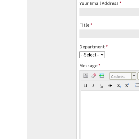
Your Email Address
*
Title
*
Department
*
Message
*
Czcionka