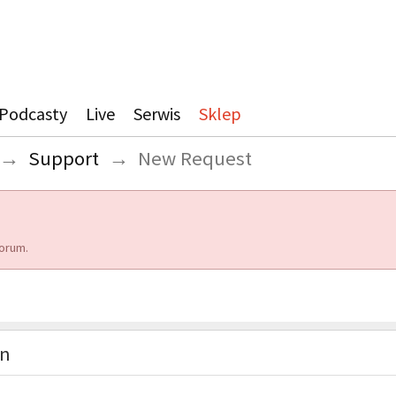
Podcasty
Live
Serwis
Sklep
→
Support
→
New Request
orum.
on