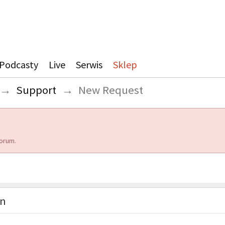
Podcasty
Live
Serwis
Sklep
→
Support
→
New Request
orum.
on