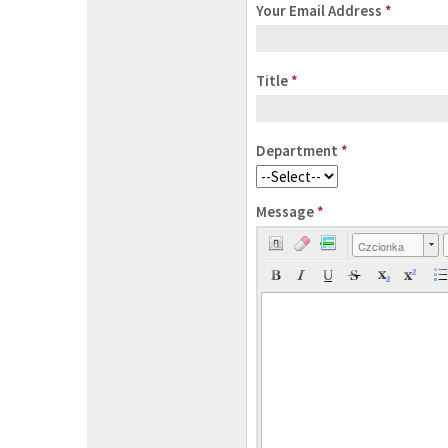
Your Email Address
*
Title
*
Department
*
Message
*
Czcionka