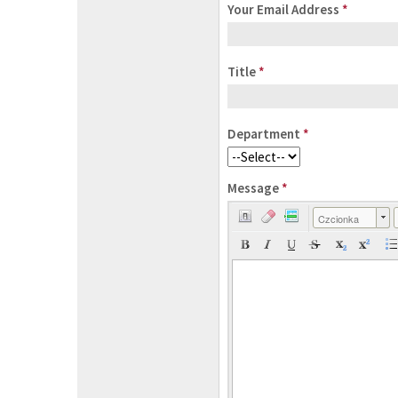
Your Email Address
*
Title
*
Department
*
Message
*
Czcionka