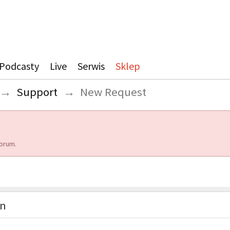
Podcasty
Live
Serwis
Sklep
→
Support
→
New Request
orum.
on