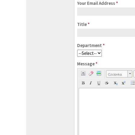
Your Email Address
*
Title
*
Department
*
Message
*
Czcionka