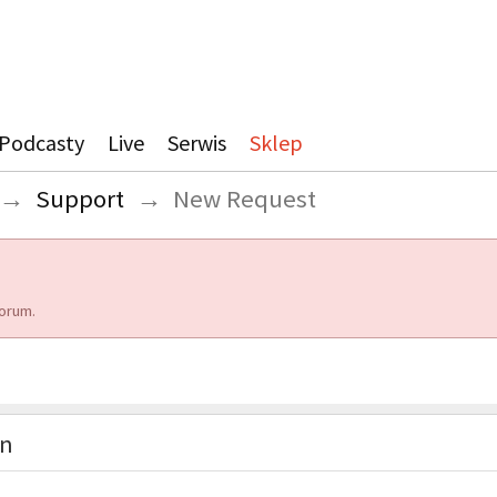
Podcasty
Live
Serwis
Sklep
→
Support
→
New Request
orum.
on