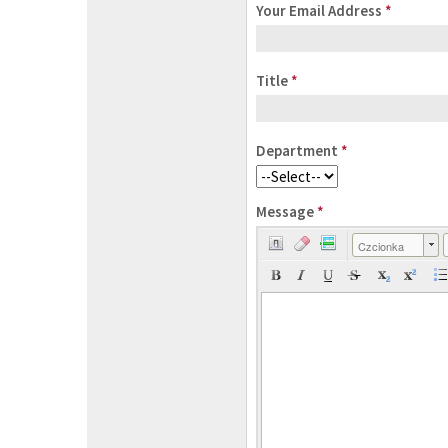
Your Email Address
*
Title
*
Department
*
Message
*
Czcionka