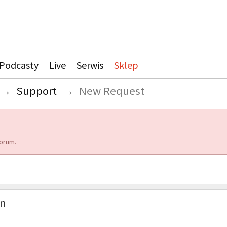
Podcasty
Live
Serwis
Sklep
→
Support
→
New Request
orum.
on