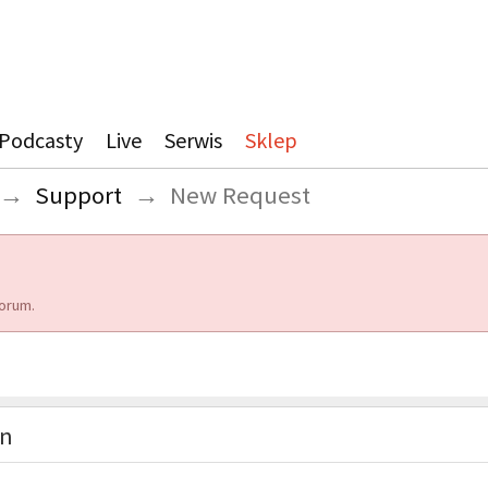
Podcasty
Live
Serwis
Sklep
→
Support
→
New Request
orum.
on