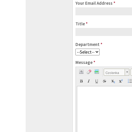
Your Email Address
*
Title
*
Department
*
Message
*
Czcionka