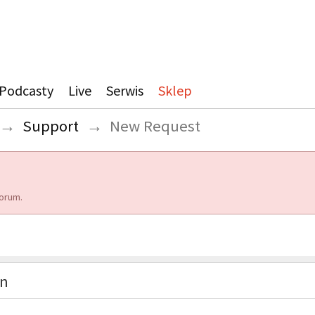
Podcasty
Live
Serwis
Sklep
→
Support
→
New Request
orum.
on