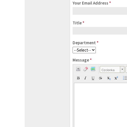
Your Email Address
*
Title
*
Department
*
Message
*
Czcionka