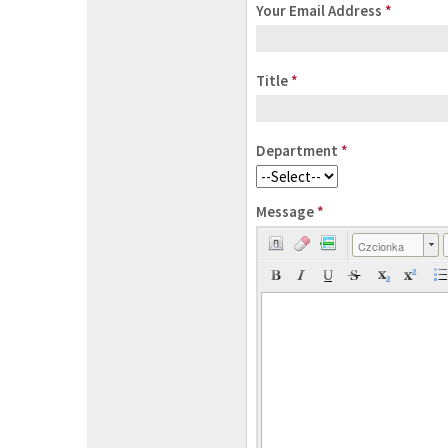
Your Email Address
*
Title
*
Department
*
Message
*
Czcionka