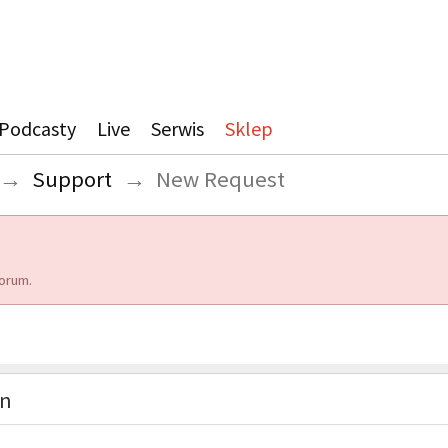
Podcasty
Live
Serwis
Sklep
→
Support
→
New Request
orum.
on