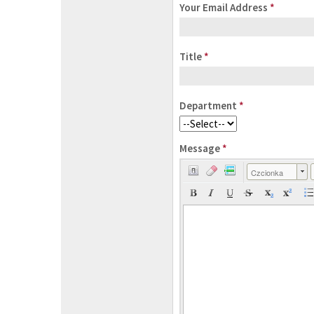
Your Email Address
*
Title
*
Department
*
Message
*
Czcionka