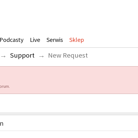
Podcasty
Live
Serwis
Sklep
→
Support
→
New Request
orum.
on