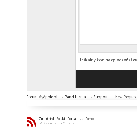
Unikalny kod bezpieczeńst
Forum MyApple.pl
→
Panel klienta
→
Support
→
New Reques
Zmień styl
Polski
Contact Us
Pomoc
IPB3 Skin By Tom Christian.