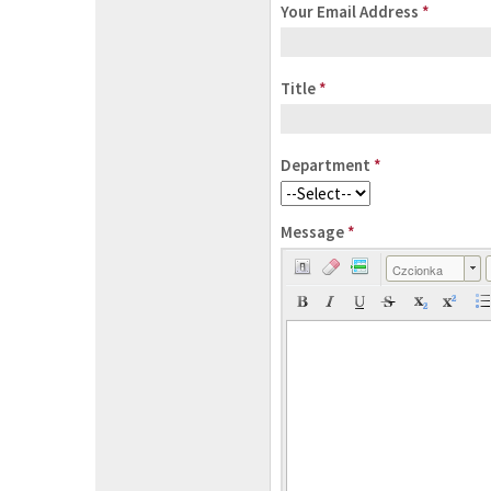
Your Email Address
*
Title
*
Department
*
Message
*
Czcionka