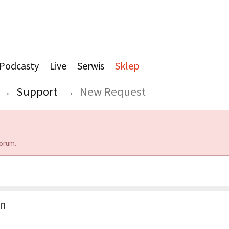
Podcasty
Live
Serwis
Sklep
→
Support
→
New Request
orum.
on