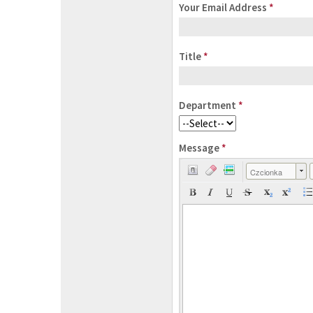
Your Email Address
*
Title
*
Department
*
Message
*
Czcionka