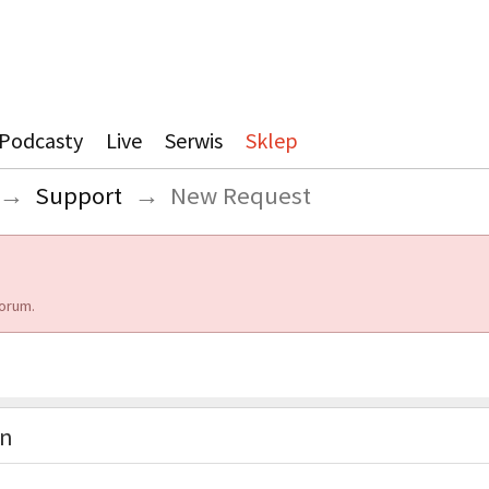
Podcasty
Live
Serwis
Sklep
→
Support
→
New Request
orum.
on