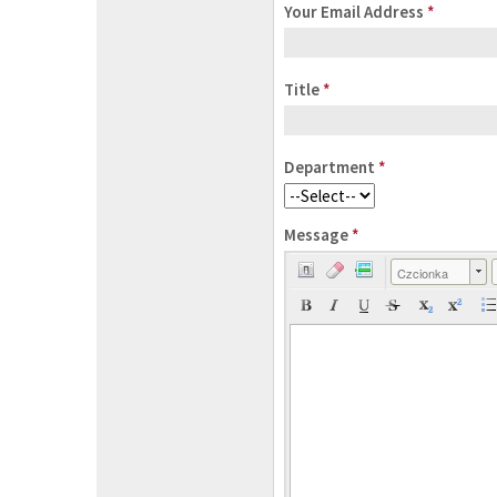
Your Email Address
*
Title
*
Department
*
Message
*
Czcionka