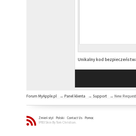
Unikalny kod bezpieczeńst
Forum MyApple.pl
→
Panel klienta
→
Support
→
New Reques
Zmień styl
Polski
Contact Us
Pomoc
IPB3 Skin By Tom Christian.