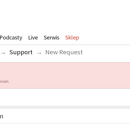
Podcasty
Live
Serwis
Sklep
→
Support
→
New Request
orum.
on