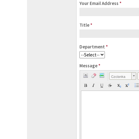
Your Email Address
*
Title
*
Department
*
Message
*
Czcionka