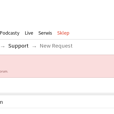
Podcasty
Live
Serwis
Sklep
→
Support
→
New Request
orum.
on