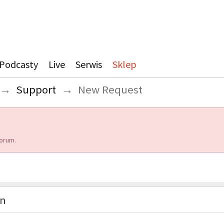
Podcasty
Live
Serwis
Sklep
→
Support
→
New Request
orum.
on